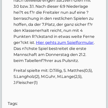
nach teilweise engen Satzverl?ufen mit
3:0 bzw. 3:1. Nach dieser 6:9 Niederlage
hei?t es f?r die Freitaler nun auf eine ?
berraschung in den restlichen Spielen zu
hoffen, da der 7.Platz, der ganz sicher f?r
den Klassenerhalt reicht, nun mit 4
Punkten R?ckstand in etwas weite Ferne
ger?ckt ist.
Hier gehts zum Spielformular
.
Das n?chste Spiel bestreitet die erste
Mannschaft am Donnerstag den 21.2.
beim Tabellenf?hrer aus Pulsnitz.
Freital spielte mit: D.Tillig, S. Matthes(0,5),
S.Langholz(2), M.Guhr, M.Lange(2,5),
J.Fleischer(1)
Tags: