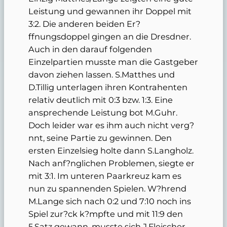
Leistung und gewannen ihr Doppel mit
3:2. Die anderen beiden Er?
ffnungsdoppel gingen an die Dresdner.
Auch in den darauf folgenden
Einzelpartien musste man die Gastgeber
davon ziehen lassen. S.Matthes und
D.Tillig unterlagen ihren Kontrahenten
relativ deutlich mit 0:3 bzw. 1:3. Eine
ansprechende Leistung bot M.Guhr.
Doch leider war es ihm auch nicht verg?
nnt, seine Partie zu gewinnen. Den
ersten Einzelsieg holte dann S.Langholz.
Nach anf?nglichen Problemen, siegte er
mit 3:1. Im unteren Paarkreuz kam es
nun zu spannenden Spielen. W?hrend
M.Lange sich nach 0:2 und 7:10 noch ins
Spiel zur?ck k?mpfte und mit 11:9 den
5.Satz gewann, musste sich J.Fleischer