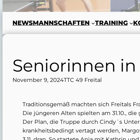
NEWS
MANNSCHAFTEN
TRAINING
K
Seniorinnen in
November 9, 2024
TTC 49 Freital
Traditionsgemäß machten sich Freitals F
Die jüngeren Alten spielten am 31.10., die
Der Plan, die Truppe durch Cindy´s Unte
krankheitsbedingt vertagt werden, Margo
3.11. dran. So startete Anja mit Kathrin u