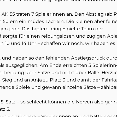
 AK 55 traten 7 Spielerinnen an. Den Abstieg (ab P
n 50 ern ein müdes Lächeln. Die kleinen aber fein
en jede. Das tapfere, eingespielte Team der
d sorgte für einen reibungslosen und zügigen Abl
en 10 und 14 Uhr – schaffen wir noch, wir haben es
t und haben so den fehlenden Abstiegsdruck dur
ls ausgeglichen. Am Ende erreichten 5 Spielerin
ntscheidung über Sätze und nicht über Bälle. Herzl
Sieg und an Anja zu Platz 3 und damit der Fahrka
nende Spiele und gewann einzelne Sätze – zählba
5. Satz – so schlecht können die Nerven also gar n
tz 5.
wiegend jüngere – Spielerinnen an und hatte ebenf