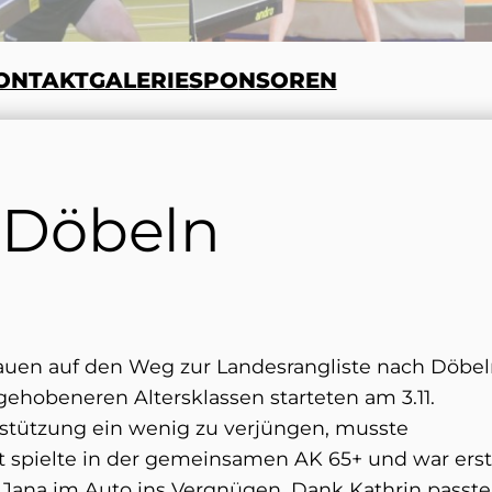
ONTAKT
GALERIE
SPONSOREN
 Döbeln
rauen auf den Weg zur Landesrangliste nach Döbel
 gehobeneren Altersklassen starteten am 3.11.
rstützung ein wenig zu verjüngen, musste
t spielte in der gemeinsamen AK 65+ und war ers
nd Jana im Auto ins Vergnügen. Dank Kathrin passte