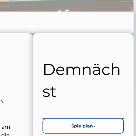
Demnäch
st
n.
Spielplan
t am
 die