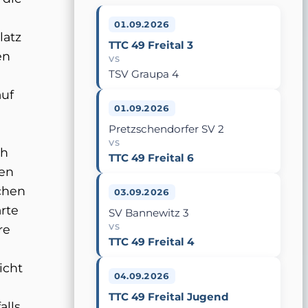
01.09.2026
latz
TTC 49 Freital 3
en
VS
TSV Graupa 4
auf
01.09.2026
Pretzschendorfer SV 2
VS
ch
TTC 49 Freital 6
nen
ichen
03.09.2026
rte
SV Bannewitz 3
re
VS
TTC 49 Freital 4
icht
04.09.2026
TTC 49 Freital Jugend
alls