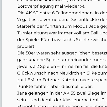
Bordverpflegung mal wieder ;-).
Die AK 50 hatte 6 Teilnehmerinnen, in der
7) galt es zu vermeiden. Das entlockte de
Starterfelder führten zum Modus Jede geg
Turnierleitung war immer voll am Ball un
der Spiele. Fünf bzw. sechs Spiele zwisch
probiert.
Die 50er waren sehr ausgeglichen besetz
ganz knappe Spiele untereinander mehr a
jeweils 3:2 Spielen – immerhin fiel die E
Glückwunsch nach Neukirch an Silke zum 
zur LEM im Februar. Kathrin machte span
Punkte fehlten aber diesmal leider.
Jana gelangen in der AK 55 zwei Siege im 
sein – und damit der Klassenerhalt mit Pla
Margot trat in ihrer AK gegen vier – über