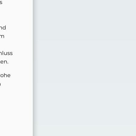
s
end
em
hluss
en.
rohe
n