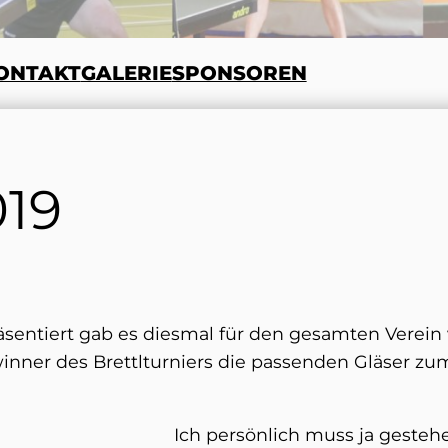
ONTAKT
GALERIE
SPONSOREN
019
äsentiert gab es diesmal für den gesamten Verei
ewinner des Brettlturniers die passenden Gläser zu
Ich persönlich muss ja gesteh