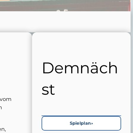
Demnäch
st
n vom
m
Spielplan
en,