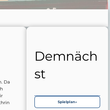
Demnäch
st
n. Da
ch
ir
Spielplan
thrin