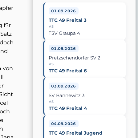
apfer
01.09.2026
TTC 49 Freital 3
 f?r
VS
TSV Graupa 4
 Satz
 doch
01.09.2026
und
Pretzschendorfer SV 2
VS
h von
TTC 49 Freital 6
ll
er
03.09.2026
Sicht
SV Bannewitz 3
cel
VS
TTC 49 Freital 4
noch
te
04.09.2026
ah
TTC 49 Freital Jugend
 Jana