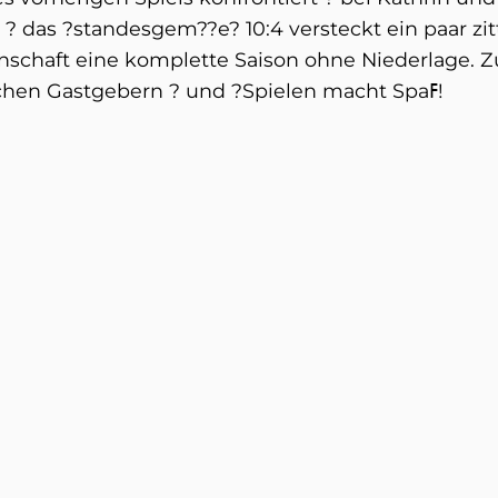
? das ?standesgem??e? 10:4 versteckt ein paar zit
nschaft eine komplette Saison ohne Niederlage. 
Feiern gab?s Bockwurst von den freundlichen Gastgebern ? und ?Spielen macht Spaߓ!