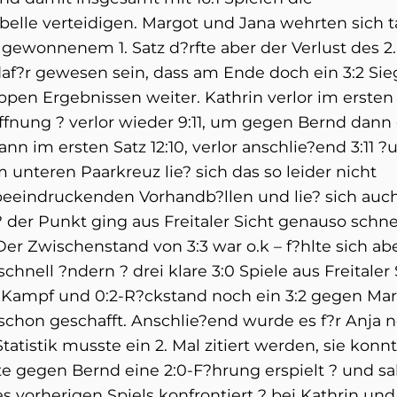
elle verteidigen. Margot und Jana wehrten sich t
gewonnenem 1. Satz d?rfte aber der Verlust des 2.
af?r gewesen sein, dass am Ende doch ein 3:2 Sieg
pen Ergebnissen weiter. Kathrin verlor im ersten
offnung ? verlor wieder 9:11, um gegen Bernd dann
ann im ersten Satz 12:10, verlor anschlie?end 3:11 ?
 unteren Paarkreuz lie? sich das so leider nicht
 beeindruckenden Vorhandb?llen und lie? sich auc
er Punkt ging aus Freitaler Sicht genauso schne
er Zwischenstand von 3:3 war o.k – f?hlte sich ab
schnell ?ndern ? drei klare 3:0 Spiele aus Freitaler 
ampf und 0:2-R?ckstand noch ein 3:2 gegen Mar
schon geschafft. Anschlie?end wurde es f?r Anja 
atistik musste ein 2. Mal zitiert werden, sie konn
te gegen Bernd eine 2:0-F?hrung erspielt ? und s
 vorherigen Spiels konfrontiert ? bei Kathrin und