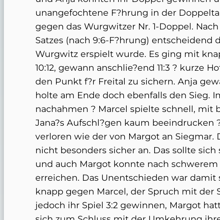
unangefochtene F?hrung in der Doppeltab
gegen das Wurgwitzer Nr. 1-Doppel. Nach 
Satzes (nach 9:6-F?hrung) entscheidend d
Wurgwitz erspielt wurde. Es ging mit knap
10:12, gewann anschlie?end 11:3 ? kurze H
den Punkt f?r Freital zu sichern. Anja gew
holte am Ende doch ebenfalls den Sieg. Im
nachahmen ? Marcel spielte schnell, mit
Jana?s Aufschl?gen kaum beeindrucken ? d
verloren wie der von Margot an Siegmar. D
nicht besonders sicher an. Das sollte sich 
und auch Margot konnte nach schwerem K
erreichen. Das Unentschieden war damit 
knapp gegen Marcel, der Spruch mit der St
jedoch ihr Spiel 3:2 gewinnen, Margot hat
sich zum Schluss mit der Umkehrung ihres