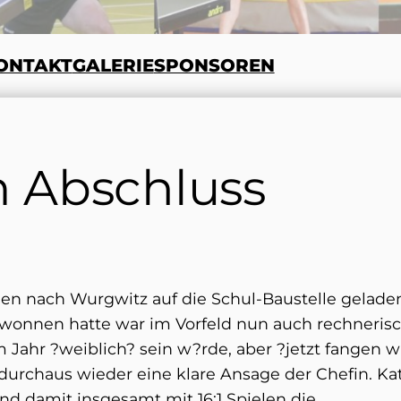
ONTAKT
GALERIE
SPONSOREN
m Abschluss
en nach Wurgwitz auf die Schul-Baustelle gelade
wonnen hatte war im Vorfeld nun auch rechneris
em Jahr ?weiblich? sein w?rde, aber ?jetzt fangen w
ar durchaus wieder eine klare Ansage der Chefin. Ka
d damit insgesamt mit 16:1 Spielen die