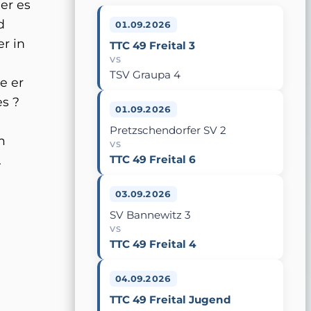
er es
d
01.09.2026
er in
TTC 49 Freital 3
VS
TSV Graupa 4
e er
s ?
01.09.2026
Pretzschendorfer SV 2
m
VS
.
TTC 49 Freital 6
03.09.2026
SV Bannewitz 3
VS
TTC 49 Freital 4
04.09.2026
TTC 49 Freital Jugend